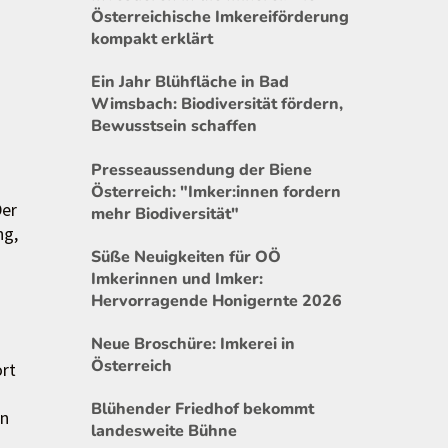
Österreichische Imkereiförderung
kompakt erklärt
Ein Jahr Blühfläche in Bad
Wimsbach: Biodiversität fördern,
Bewusstsein schaffen
Presseaussendung der Biene
Österreich: "Imker:innen fordern
Der
mehr Biodiversität"
ng,
Süße Neuigkeiten für OÖ
Imkerinnen und Imker:
Hervorragende Honigernte 2026
Neue Broschüre: Imkerei in
Österreich
ort
Blühender Friedhof bekommt
en
landesweite Bühne