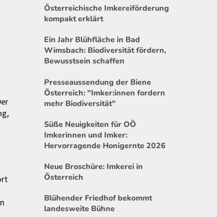
Österreichische Imkereiförderung
kompakt erklärt
Ein Jahr Blühfläche in Bad
Wimsbach: Biodiversität fördern,
Bewusstsein schaffen
Presseaussendung der Biene
Österreich: "Imker:innen fordern
Der
mehr Biodiversität"
ng,
Süße Neuigkeiten für OÖ
Imkerinnen und Imker:
Hervorragende Honigernte 2026
Neue Broschüre: Imkerei in
Österreich
ort
Blühender Friedhof bekommt
en
landesweite Bühne