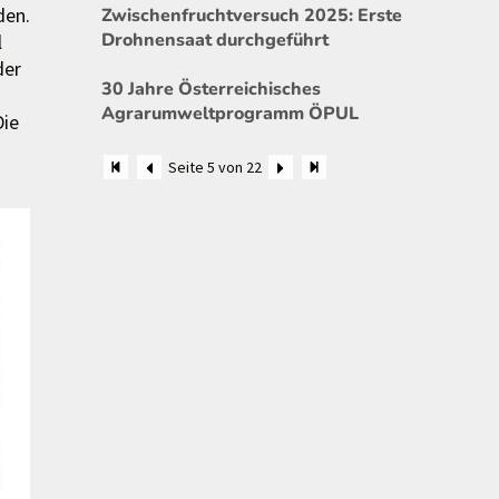
den.
Zwischenfruchtversuch 2025: Erste
Drohnensaat durchgeführt
l
der
30 Jahre Österreichisches
Agrarumweltprogramm ÖPUL
Die
Seite 5 von 22