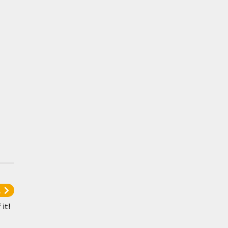
l
it!