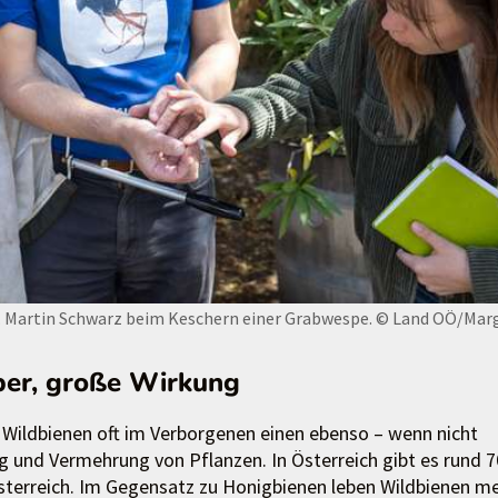
. Martin Schwarz beim Keschern einer Grabwespe.
© Land OÖ/Mar
ber, große Wirkung
 Wildbienen oft im Verborgenen einen ebenso – wenn nicht
g und Vermehrung von Pflanzen. In Österreich gibt es rund 
österreich. Im Gegensatz zu Honigbienen leben Wildbienen me