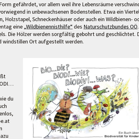
er Form gefährdet, vor allem weil ihre Lebensräume verschwin
vorwiegend in unbewachsenen Bodenstellen. Etwa ein Vierte
, Holzstapel, Schneckenhäuser oder auch ein Wildbienen- o
entag eine
„Wildbienennisthilfe“
des
Naturschutzbundes OÖ
.
ls. Die Hölzer werden sorgfältig gebohrt und geschlichtet. 
 windstillen Ort aufgestellt werden.
ißt
BIODI…
wie du
uch
enlos,
e.at
n
dazu