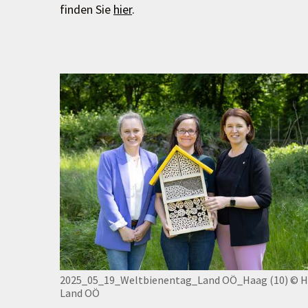
finden Sie
hier
.
2025_05_19_Weltbienentag_Land OÖ_Haag (10)
© H
Land OÖ