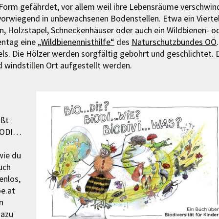
er Form gefährdet, vor allem weil ihre Lebensräume verschwin
vorwiegend in unbewachsenen Bodenstellen. Etwa ein Vierte
, Holzstapel, Schneckenhäuser oder auch ein Wildbienen- o
entag eine
„Wildbienennisthilfe“
des
Naturschutzbundes OÖ
.
ls. Die Hölzer werden sorgfältig gebohrt und geschlichtet. 
 windstillen Ort aufgestellt werden.
ißt
BIODI…
wie du
uch
enlos,
e.at
n
dazu