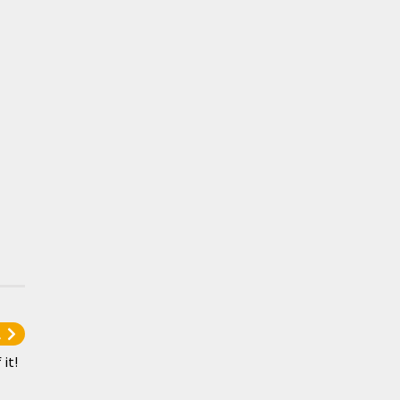
l
it!