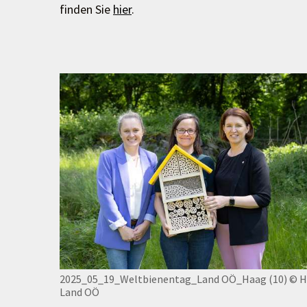
finden Sie
hier
.
2025_05_19_Weltbienentag_Land OÖ_Haag (10)
© H
Land OÖ