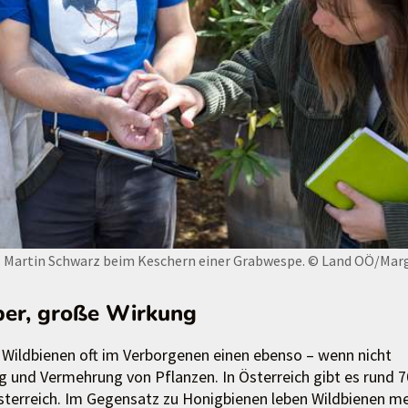
. Martin Schwarz beim Keschern einer Grabwespe.
© Land OÖ/Mar
ber, große Wirkung
 Wildbienen oft im Verborgenen einen ebenso – wenn nicht
g und Vermehrung von Pflanzen. In Österreich gibt es rund 
österreich. Im Gegensatz zu Honigbienen leben Wildbienen me