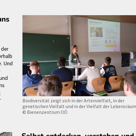
uns
n der
erhalb
e. Und
e
 und
ns
g
r
Biodiversität zeigt sich in der Artenvielfalt, in der
genetischen Vielfalt und in der Vielfalt der Lebensräum
© Bienenzentrum OÖ