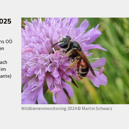
2025
ums OÖ
en
nach
 im
iante)
Wildbienenmonitoring 2024
© Martin Schwarz