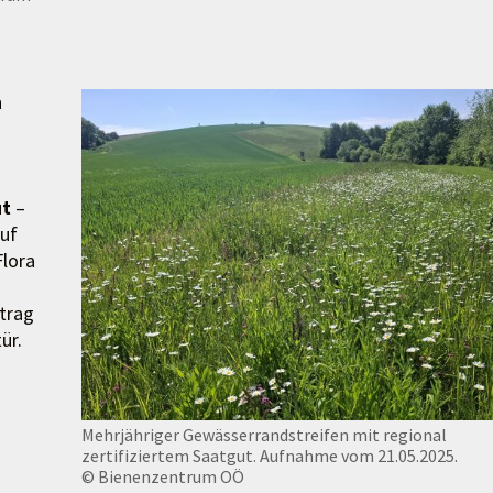
n
ut
–
Auf
Flora
itrag
ür.
Mehrjähriger Gewässerrandstreifen mit regional
zertifiziertem Saatgut. Aufnahme vom 21.05.2025.
© Bienenzentrum OÖ