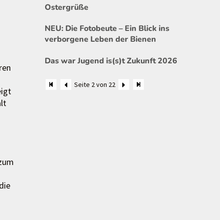
Ostergrüße
NEU: Die Fotobeute – Ein Blick ins
verborgene Leben der Bienen
Das war Jugend is(s)t Zukunft 2026
ren
Seite 2 von 22
eigt
lt
 zum
die