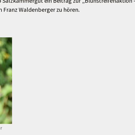
 Salzkammergut ein Beitrag zur „Blühstreifenaktion 
 Franz Waldenberger zu hören.
ur