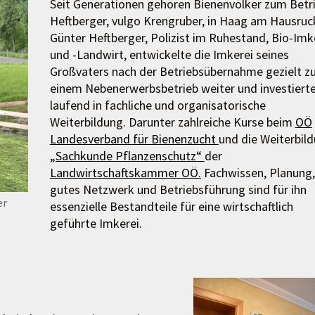
Seit Generationen gehören Bienenvölker zum Betr
Heftberger, vulgo Krengruber, in Haag am Hausruc
Günter Heftberger, Polizist im Ruhestand, Bio-Imk
und -Landwirt, entwickelte die Imkerei seines
Großvaters nach der Betriebsübernahme gezielt z
einem Nebenerwerbsbetrieb weiter und investiert
laufend in fachliche und organisatorische
Weiterbildung. Darunter zahlreiche Kurse beim
OÖ
Landesverband für Bienenzucht
und die Weiterbil
„Sachkunde Pflanzenschutz“
der
Landwirtschaftskammer OÖ.
Fachwissen, Planung,
gutes Netzwerk und Betriebsführung sind für ihn
er
essenzielle Bestandteile für eine wirtschaftlich
geführte Imkerei.