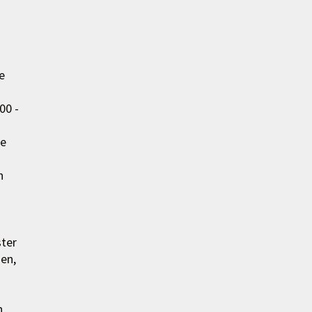
e
00 -
ne
n
ster
hen,
n,