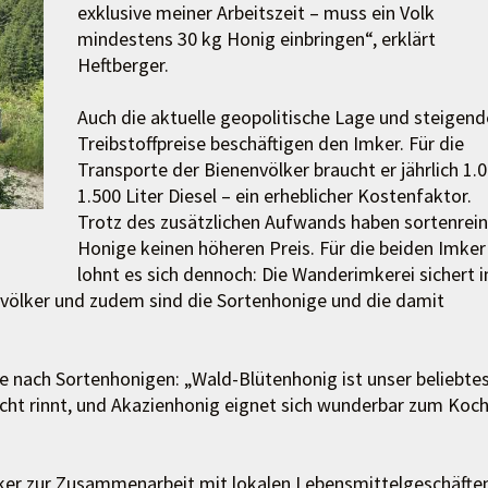
exklusive meiner Arbeitszeit – muss ein Volk
mindestens 30 kg Honig einbringen“, erklärt
Heftberger.
Auch die aktuelle geopolitische Lage und steigend
Treibstoffpreise beschäftigen den Imker. Für die
Transporte der Bienenvölker braucht er jährlich 1.0
1.500 Liter Diesel – ein erheblicher Kostenfaktor.
Trotz des zusätzlichen Aufwands haben sortenrei
Honige keinen höheren Preis. Für die beiden Imker
lohnt es sich dennoch: Die Wanderimkerei sichert i
envölker und zudem sind die Sortenhonige und die damit
e nach Sortenhonigen: „Wald-Blütenhonig ist unser beliebte
nicht rinnt, und Akazienhonig eignet sich wunderbar zum Koc
mker zur Zusammenarbeit mit lokalen Lebensmittelgeschäfte