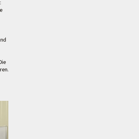
:
ge
und
Die
ren.