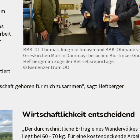
 um
n
os
rbeit
r
BBK-DL Thomas Jungreuthmayer und BBK-Obmann v
Grieskirchen Martin Dammayr besuchen Bio-Imker Gü
Heftberger im Zuge der Betriebsreportage.
© Bienenzentrum OÖ
tiert
schaft gehören für mich zusammen“, sagt Heftberger.
Wirtschaftlichkeit entscheidend
„Der durchschnittliche Ertrag eines Wandervölkes
liegt bei 60 - 70 kg. Für eine kostendeckende Arbei