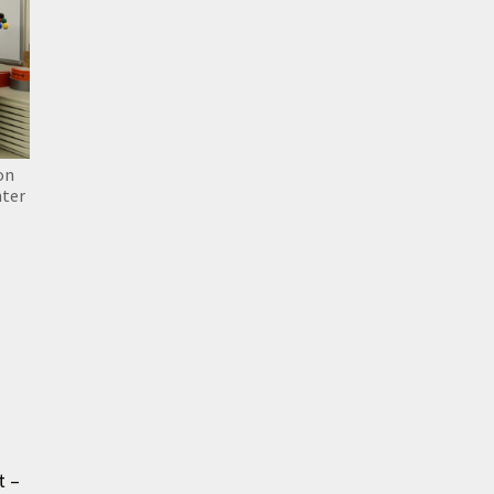
on
nter
t –