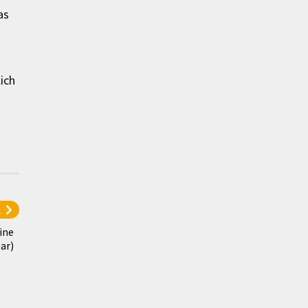
as
ich
l
ine
ar)