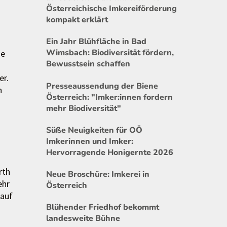
Österreichische Imkereiförderung
kompakt erklärt
Ein Jahr Blühfläche in Bad
Wimsbach: Biodiversität fördern,
ue
Bewusstsein schaffen
er.
Presseaussendung der Biene
n
Österreich: "Imker:innen fordern
mehr Biodiversität"
Süße Neuigkeiten für OÖ
Imkerinnen und Imker:
Hervorragende Honigernte 2026
rth
Neue Broschüre: Imkerei in
ehr
Österreich
 auf
Blühender Friedhof bekommt
landesweite Bühne