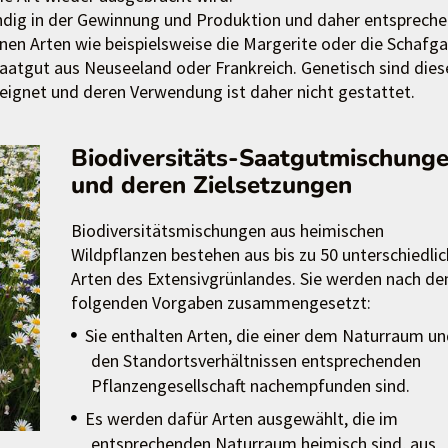
ndig in der Gewinnung und Produktion und daher entsprech
enen Arten wie beispielsweise die Margerite oder die Schafg
ssaatgut aus Neuseeland oder Frankreich. Genetisch sind dies
eeignet und deren Verwendung ist daher nicht gestattet.
Biodiversitäts-Saatgutmischung
und deren Zielsetzungen
Biodiversitätsmischungen aus heimischen
Wildpflanzen bestehen aus bis zu 50 unterschiedli
Arten des Extensivgrünlandes. Sie werden nach de
folgenden Vorgaben zusammengesetzt:
Sie enthalten Arten, die einer dem Naturraum u
den Standortsverhältnissen entsprechenden
Pflanzengesellschaft nachempfunden sind.
Es werden dafür Arten ausgewählt, die im
entsprechenden Naturraum heimisch sind, aus