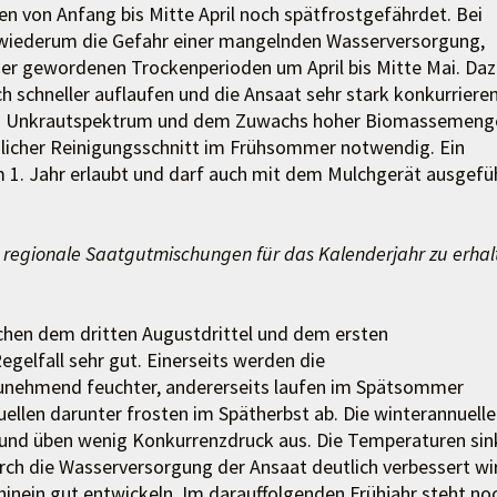
en von Anfang bis Mitte April noch spätfrostgefährdet. Bei
 wiederum die Gefahr einer mangelnden Wasserversorgung,
ger gewordenen Trockenperioden um April bis Mitte Mai. Da
schneller auflaufen und die Ansaat sehr stark konkurriere
dem Unkrautspektrum und dem Zuwachs hoher Biomassemeng
zlicher Reinigungsschnitt im Frühsommer notwendig. Ein
m 1. Jahr erlaubt und darf auch mit dem Mulchgerät ausgefü
 regionale Saatgutmischungen für das Kalenderjahr zu erhal
schen dem dritten Augustdrittel und dem ersten
gelfall sehr gut. Einerseits werden die
unehmend feuchter, andererseits laufen im Spätsommer
ellen darunter frosten im Spätherbst ab. Die winterannuell
 und üben wenig Konkurrenzdruck aus. Die Temperaturen sin
h die Wasserversorgung der Ansaat deutlich verbessert wi
 hinein gut entwickeln. Im darauffolgenden Frühjahr steht no