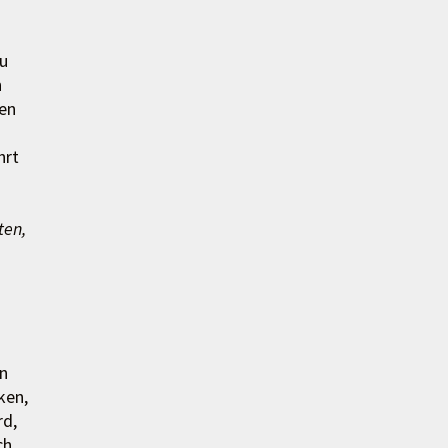
zu
n
en
hrt
ten,
en
ken,
rd,
ch