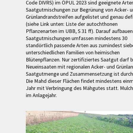
Code DIVRS) im ÖPUL 2023 sind geeignete Arten
Saatgutmischungen zur Begrünung von Acker- 
Grünlandrandstreifen aufgelistet und genau defi
(siehe Link unten: Liste der autochthonen
Pflanzenarten im UBB, S 31 ff). Darauf aufbaue
Saatgutmischungen umfassen mindestens 30
standörtlich passende Arten aus zumindest sieb
unterschiedlichen Familien von heimischen
Blütenpflanzen. Nur zertifiziertes Saatgut darf b
Neueinsaaten mit regionalen Acker- und Grünl
Saatgutmenge und Zusammensetzung ist durch 
Die Mahd dieser Flächen findet mindestens einma
Jahr mit Verbringung des Mähgutes statt. Mulch
im Anlagejahr.