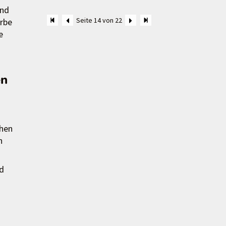
end
Seite 14 von 22
arbe
e
en
chen
n
nd