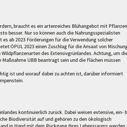
dern, braucht es ein artenreiches Blühangebot mit Pflanze
desto besser. Nur so können auch die Nahrungsspezialisten
 es ab 2023 Förderungen für die Verwendung solcher
ietet ÖPUL 2023 einen Zuschlag für die Ansaat von Mischun
 Wildpflanzenarten des Extensivgrünlandes. Achtung, um di
ie Maßnahme UBB beantragt sein und die Flächen müssen
tig ist und worauf dabei zu achten ist, darüber informiert
mpenstein.
nlandes kontinuierlich zurück. Dabei weisen extensive, ein- b
sche Biodiversität auf und gehören zu den ökologisch
. Hand in Hand mit dem Rückgang ihres Lebensraums werden