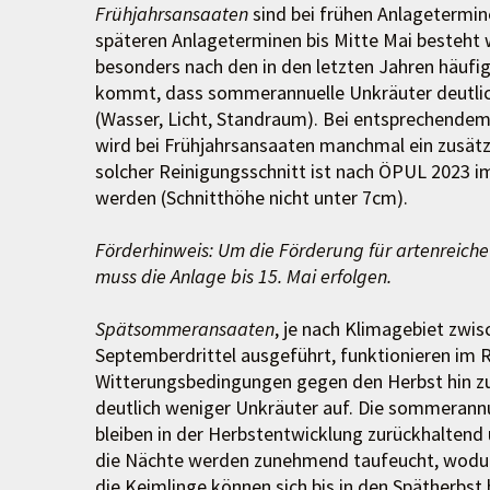
Frühjahrsansaaten
sind bei frühen Anlagetermin
späteren Anlageterminen bis Mitte Mai besteht
besonders nach den in den letzten Jahren häufi
kommt, dass sommerannuelle Unkräuter deutlich 
(Wasser, Licht, Standraum). Bei entsprechen
wird bei Frühjahrsansaaten manchmal ein zusät
solcher Reinigungsschnitt ist nach ÖPUL 2023 i
werden (Schnitthöhe nicht unter 7cm).
Förderhinweis:
Um die Förderung für artenreiche
muss die Anlage bis 15. Mai erfolgen.
Spätsommeransaaten
, je nach Klimagebiet zwi
Septemberdrittel ausgeführt, funktionieren im Re
Witterungsbedingungen gegen den Herbst hin z
deutlich weniger Unkräuter auf. Die sommerannu
bleiben in der Herbstentwicklung zurückhaltend
die Nächte werden zunehmend taufeucht, wodurc
die Keimlinge können sich bis in den Spätherbst