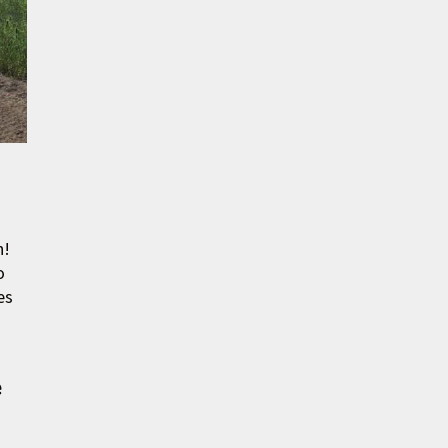
n!
o
es
e