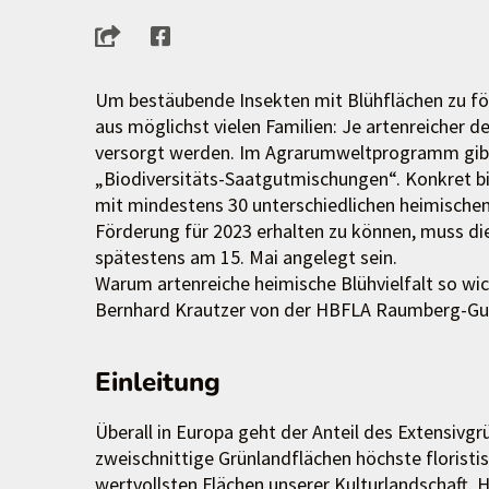
Um bestäubende Insekten mit Blühflächen zu för
aus möglichst vielen Familien: Je artenreicher 
versorgt werden. Im Agrarumweltprogramm gibt
„Biodiversitäts-Saatgutmischungen“. Konkret b
mit mindestens 30 unterschiedlichen heimischen
Förderung für 2023 erhalten zu können, muss d
spätestens am 15. Mai angelegt sein.
Warum artenreiche heimische Blühvielfalt so wich
Bernhard Krautzer von der HBFLA Raumberg-Gu
Einleitung
Überall in Europa geht der Anteil des Extensivgrü
zweischnittige Grünlandflächen höchste floristi
wertvollsten Flächen unserer Kulturlandschaft