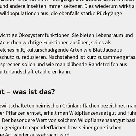
und andere Insekten immer seltener. Dies wiederum wirkt s
wildpopulationen aus, die ebenfalls starke Rückgänge
h wichtige Ökosystemfunktionen. Sie bieten Lebensraum und
 Menschen wichtige Funktionen ausüben, sei es als
elches hilft, kulturschädigende Arten wie Blattläuse zu
schutz zu reduzieren. Nachstehend ist kurz zusammengefas
tsprechen sollen und wie man blühende Randstreifen aus
lturlandschaft etablieren kann.
 – was ist das?
bewirtschafteten heimischen Grünlandflächen bezeichnet man
r Pflanzen erntet, erhält man Wildpflanzensaatgut und füh
u. Der besondere Wert von solchem Wildpflanzensaatgut basi
von geeigneten Spenderflächen bzw. seiner genetischen
ie Art wieder ausgebracht wird.