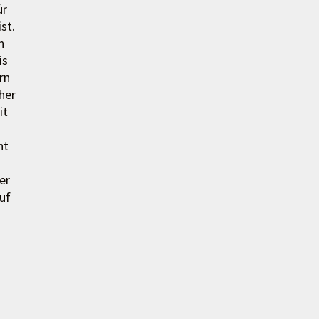
ür
st.
n
is
rn
her
it
ht
er
uf