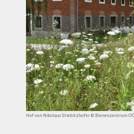
Hof von Nikolaus Stiebitzhofer
© Bienenzentrum O