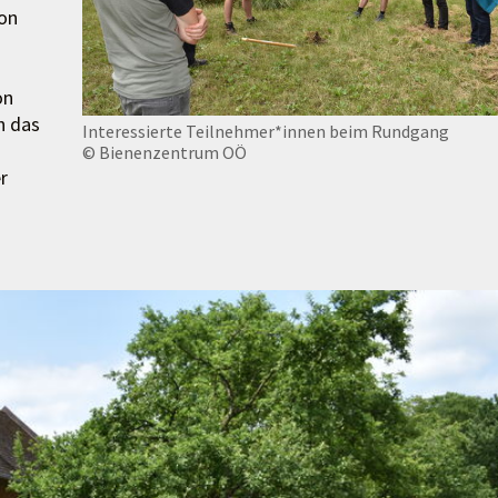
on
on
h das
Interessierte Teilnehmer*innen beim Rundgang
© Bienenzentrum OÖ
r