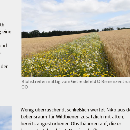
th
g eine
 und
s
 der
Blühstreifen mittig vom Getreidefeld
© Bienenzentr
OÖ
Wenig überraschend, schließlich wertet Nikolaus d
Lebensraum für Wildbienen zusätzlich mit alten,
bereits abgestorbenen Obstbäumen auf, die er