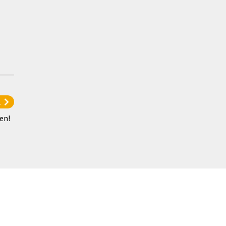
l
en!