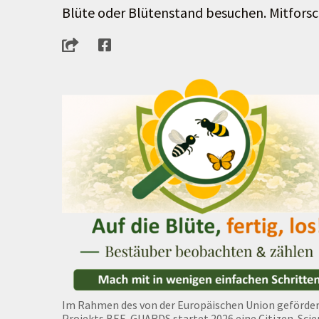
Blüte oder Blütenstand besuchen. Mitforsc
Im Rahmen des von der Europäischen Union geförde
Projekts BEE-GUARDS startet 2026 eine Citizen-Scie