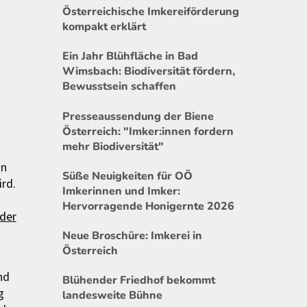
Österreichische Imkereiförderung
kompakt erklärt
Ein Jahr Blühfläche in Bad
Wimsbach: Biodiversität fördern,
Bewusstsein schaffen
Presseaussendung der Biene
Österreich: "Imker:innen fordern
mehr Biodiversität"
on
Süße Neuigkeiten für OÖ
rd.
Imkerinnen und Imker:
Hervorragende Honigernte 2026
 der
Neue Broschüre: Imkerei in
Österreich
nd
Blühender Friedhof bekommt
g
landesweite Bühne