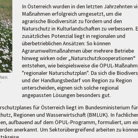
In Österreich wurden in den letzten Jahrzehnten vi
Maßnahmen erfolgreich umgesetzt, um die
agrarische Biodiversität zu fördern und den
Naturschutz in Kulturlandschaften zu verbessern. E
zusätzliches Potenzial liegt in regionalen und
überbetrieblichen Ansätzen: So können
Agrarumweltmaßnahmen über mehrere Betriebe
hinweg wirken oder „Naturschutzkooperationen“
entstehen, wie beispielsweise die ÖPUL-Maßnahm
"regionaler Naturschutzplan". Da sich die Biodivers
chen
und der Handlungsbedarf von Region zu Region
r
unterscheiden, eignen sich solche regional
angepassten Lösungen besonders gut.
rschutzplanes für Österreich liegt im Bundesministerium für
hutz, Regionen und Wasserwirtschaft (BMLUK). In fachliche
men, aufbauend auf dem ÖPUL-Programm, formuliert, um ei
 werden anerkannt. Um Sektorübergreifend arbeiten zu könne
tskreise.