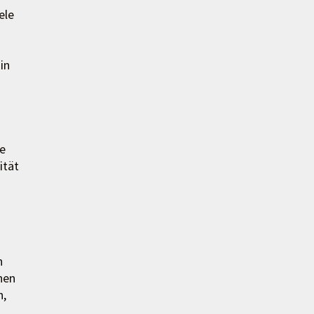
ele
in
e
ität
n
nen
n,