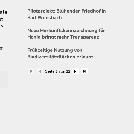
n
Pilotprojekt: Blühender Friedhof in
vate
Bad Wimsbach
st
le
Neue Herkunftskennzeichnung für
Honig bringt mehr Transparenz
en
Frühzeitige Nutzung von
Biodiversitätsflächen erlaubt
Seite 1 von 22