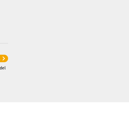
l
del