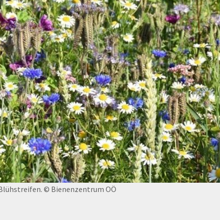
lühstreifen.
© Bienenzentrum OÖ