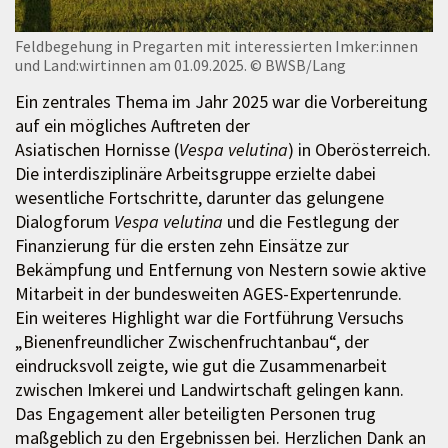
Feldbegehung in Pregarten mit interessierten Imker:innen
und Land:wirtinnen am 01.09.2025.
© BWSB/Lang
Ein zentrales Thema im Jahr 2025 war die Vorbereitung
auf ein mögliches Auftreten der
Asiatischen Hornisse (
Vespa velutina
) in Oberösterreich.
Die interdisziplinäre Arbeitsgruppe erzielte dabei
wesentliche Fortschritte, darunter das gelungene
Dialogforum
Vespa velutina
und die Festlegung der
Finanzierung für die ersten zehn Einsätze zur
Bekämpfung und Entfernung von Nestern sowie aktive
Mitarbeit in der bundesweiten AGES-Expertenrunde.
Ein weiteres Highlight war die Fortführung Versuchs
„Bienenfreundlicher Zwischenfruchtanbau“, der
eindrucksvoll zeigte, wie gut die Zusammenarbeit
zwischen Imkerei und Landwirtschaft gelingen kann.
Das Engagement aller beteiligten Personen trug
maßgeblich zu den Ergebnissen bei. Herzlichen Dank an