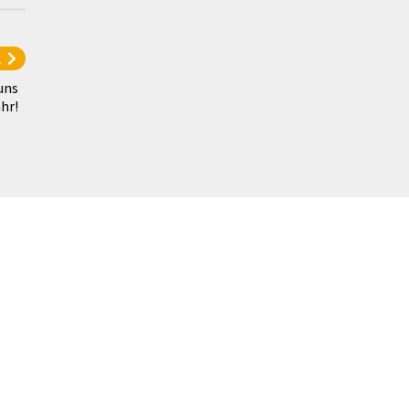
l
uns
hr!