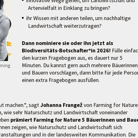
innovative Wege gehen, um Landwirtschaft und
Artenvielfalt in Einklang zu bringen?
ihr Wissen mit anderen teilen, um nachhaltige
Landwirtschaft weiterzutragen?
Dann nominiere sie oder ihn jetzt als
Biodiversitäts-Botschafter*in 2026!
Fülle einfa
den kurzen Fragebogen aus, es dauert nur 5
Minuten. Du kannst gern auch mehrere Bäuerinnen
rming
und Bauern vorschlagen, dann bitte für jede Perso
einen extra Fragebogen ausfüllen.
ut machen.“, sagt
Johanna Frangež
von Farming for Nature
n, wie sehr Naturschutz und Landwirtschaft voneinander
ieben
prämiert Farming for Nature 5 Bäuerinnen und Bau
:innen zeigen, wie Naturschutz und Landwirtschaft sich
eranstaltungen und in der landesweiten Kommunikation. Die