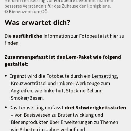
Mit dem Lernsetting zur Fotobeute bekommt man ein
besseres Verständnis für das Zuhause der Honigbiene.
© Bienenzentrum OÖ
Was erwartet dich?
Die
ausführliche
Information zur Fotobeute ist
hier
zu
finden.
Zusammengefasst ist das Lern-Paket wie folgend
gestaltet:
Ergänzt wird die Fotobeute durch ein
Lernsetting
,
Kreuzworträtsel und Imkerei-Werkzeuge zum
Angreifen, wie Imkerhut, Stockmeißel und
Smoker/Besen.
Das Lernsetting umfasst
drei Schwierigkeitsstufen
– von Basiswissen zu Brutentwicklung und
Bienenprodukten über Erweiterungen zu Themen
wie Arbeiten im Jahresverlauf und