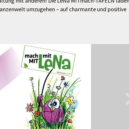
 Haltung mit anderen! Die LeNa MITmach-TAFELN lade
flanzenwelt umzugehen – auf charmante und positive