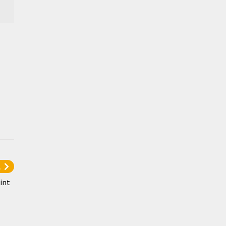
l
int