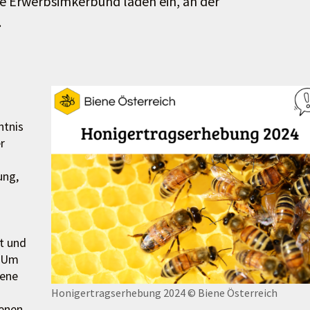
he Erwerbsimkerbund laden ein, an der
.
ntnis
r
ung,
t und
. Um
iene
Honigertragserhebung 2024
© Biene Österreich
ienen