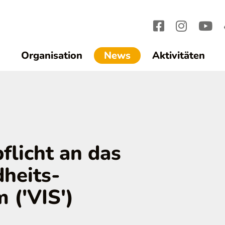
(current)1
Organisation
News
Aktivitäten
flicht an das
heits-
 ('VIS')