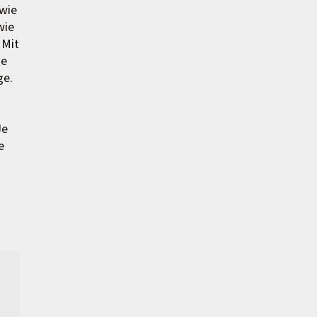
 wie
wie
 Mit
ie
ge.
Je
e