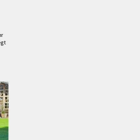
hr
egt