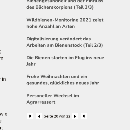
Bienengesundheit und der Einfluss
des Bücherskorpions (Teil 3/3)
Wildbienen-Monitoring 2021 zeigt
hohe Anzahl an Arten
Digitalisierung verändert das
Arbeiten am Bienenstock (Teil 2/3)
g
im
Die Bienen starten im Flug ins neue
Jahr
Frohe Weihnachten und ein
 in
gesundes, glückliches neues Jahr
Personeller Wechsel im
Agrarressort
 wie
Seite 20 von 22
e
it