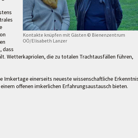
stens
trales
e
von
Kontakte knüpfen mit Gästen
© Bienenzentrum
OÖ/Elisabeth Lanzer
ten
t, dass
t. Wetterkapriolen, die zu totalen Trachtausfällen führen,
e Imkertage einerseits neueste wissenschaftliche Erkenntni
u einem offenen imkerlichen Erfahrungsaustausch bieten.