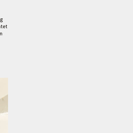
rg
htet
en