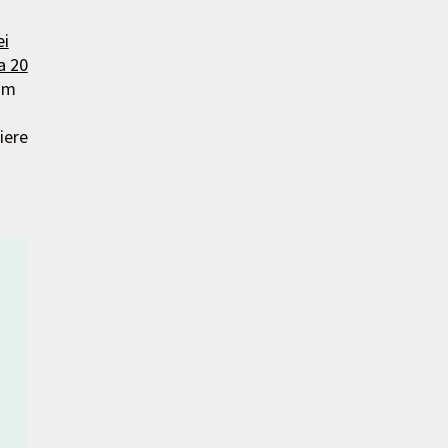
ei
a 20
um
iere