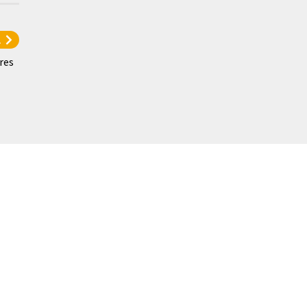
l
res