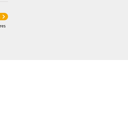
l
res