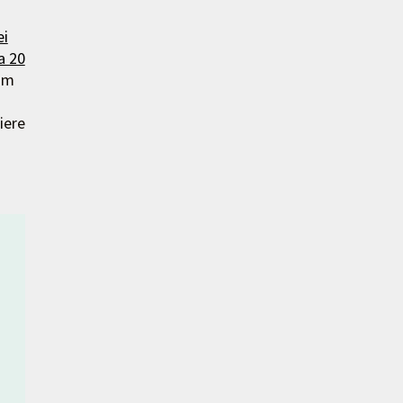
ei
a 20
um
iere