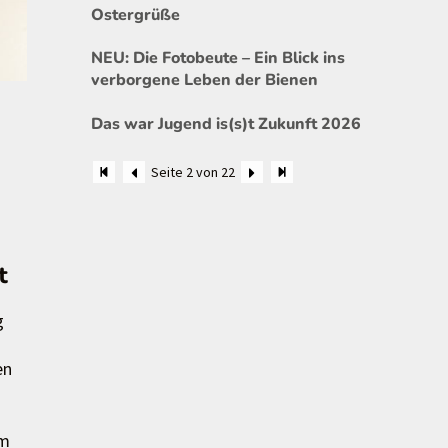
Ostergrüße
NEU: Die Fotobeute – Ein Blick ins
verborgene Leben der Bienen
Das war Jugend is(s)t Zukunft 2026
Seite 2 von 22
t
g
en
um