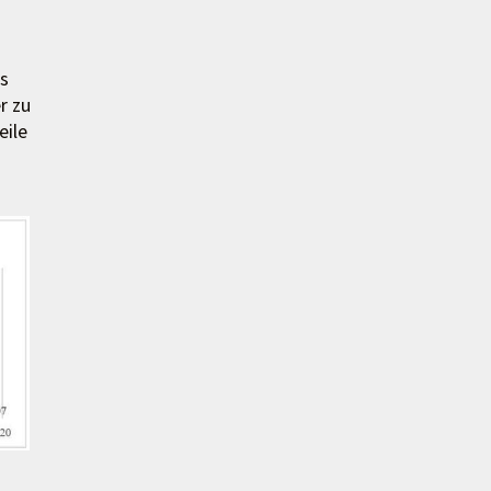
ls
r zu
eile