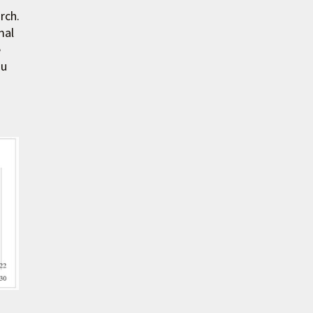
rch.
mal
e
zu