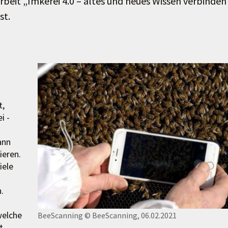
beit „Imkerei 4.0 – altes und neues Wissen verbinden
st.
t,
i -
ann
ieren.
iele
.
welche
BeeScanning
© BeeScanning, 06.02.2021
t