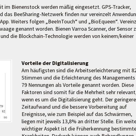
it im Bienenstock werden mäßig eingesetzt. GPS-Tracker,
nd das BeeSharing-Netzwerk finden nur vereinzelt Anwendun
e App. Weiters folgen „BeeInTouch“ und „BioEqueen“. Vereinz
waage genannt worden. Bienen Varroa Scanner, der Sensor z
“ und die Blockchain-Technologie werden von keinem/keiner
Vorteile der Digitalisierung
Am häufigsten sind die Arbeitserleichterung mit 8
Stimmen und die Erleichterung des Managements
79 Nennungen als Vorteile genannt worden. Diese
Faktoren sind somit für die Mehrheit sehr relevant
wenn es um die Digitalisierung geht. Der geringere
Zeitaufwand und die bessere Vorbereitung auf
Ereignisse, wie zum Beispiel auf das Schwärmen,
liegen mit jeweils 13,8% an dritter Stelle. Ein weit
wichtiger Aspekt ist die Früherkennung bestimmte
Krankheiten. Dadurch können auch Behandlungen