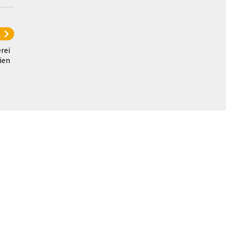
l
rei
ien