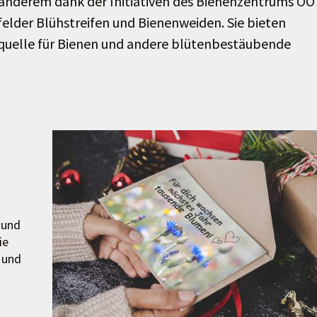
 anderem dank der Initiativen des Bienenzentrums OÖ
elder Blühstreifen und Bienenweiden. Sie bieten
uelle für Bienen und andere blütenbestäubende
 und
ie
 und