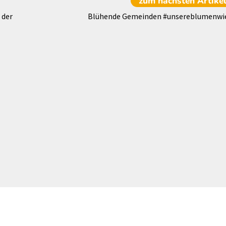
zum nächsten
Artike
 der
Blühende Gemeinden #unsereblumenwi