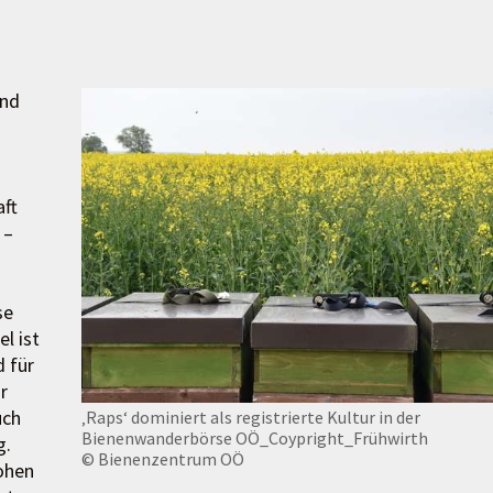
und
aft
 –
se
l ist
 für
r
uch
‚Raps‘ dominiert als registrierte Kultur in der
Bienenwanderbörse OÖ_Coypright_Frühwirth
g.
© Bienenzentrum OÖ
ohen