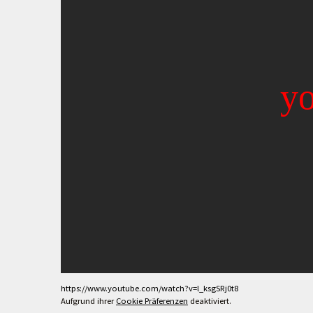
https://www.youtube.com/watch?v=l_ksgSRj0t8
Aufgrund ihrer
Cookie Präferenzen
deaktiviert.