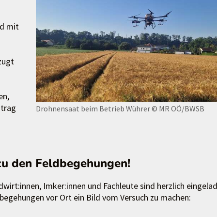
d mit
zugt
en,
ntrag
Drohnensaat beim Betrieb Wührer
© MR OÖ/BWSB
zu den Feldbegehungen!
dwirt:innen, Imker:innen und Fachleute sind herzlich eingela
ldbegehungen vor Ort ein Bild vom Versuch zu machen: