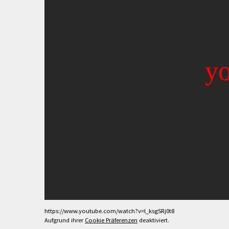
https://www.youtube.com/watch?v=l_ksgSRj0t8
Aufgrund ihrer
Cookie Präferenzen
deaktiviert.