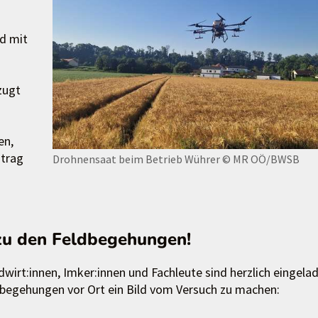
d mit
zugt
en,
ntrag
Drohnensaat beim Betrieb Wührer
© MR OÖ/BWSB
zu den Feldbegehungen!
dwirt:innen, Imker:innen und Fachleute sind herzlich eingela
ldbegehungen vor Ort ein Bild vom Versuch zu machen: