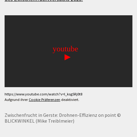
https://www.youtube.com/watch?v=l_ksgSRj0t8
Aufgrund ihrer
Cookie Präferenzen
deaktiviert.
Zwischenfrucht in Gerste: Drohnen-Effizienz on point
©
BLICKWINKEL (Mike Treiblmeier)