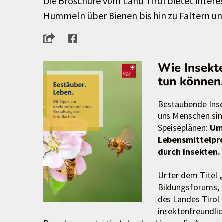
Die Broschüre vom Land Tirol bietet intere
Hummeln über Bienen bis hin zu Faltern un
Wie Insekt
tun können,
Bestäubende Inse
uns Menschen sind
Speiseplänen:
Um
Lebensmittelpro
durch Insekten.
Unter dem Titel 
Bildungsforums, 
des Landes Tirol 
insektenfreundli