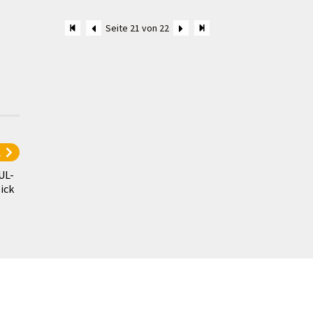
Seite 21 von 22
l
UL-
ick